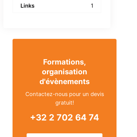
Links
1
Formations,
organisation
d'évènements
Contactez-nous pour un devis
gratuit!
+32 2 702 64 74